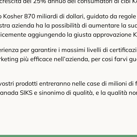
 crescita del 25% annuo dei consumatori di cibi K
osher 870 miliardi di dollari, guidato da regole 
ostra azienda ha la possibilità di aumentare la su
icemente aggiungendo la giusta approvazione K
rienza per garantire i massimi livelli di certificaz
rketing più efficace nell’azienda, per cosi farvi 
vostri prodotti entreranno nelle case di milioni di 
Canada SIKS e sinonimo di qualità, e la qualità no