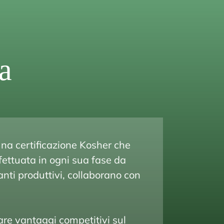
a
una certificazione Kosher che
ffettuata in ogni sua fase da
anti produttivi,
collaborano
con
are vantaggi competitivi sul