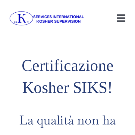
Skip
to
Tog
content
Nav
HOME
INFORMAZIONI
Certificazione
SERVIZI
Kosher SIKS!
CIBO KOSHER
CONTATTO
La qualità non ha